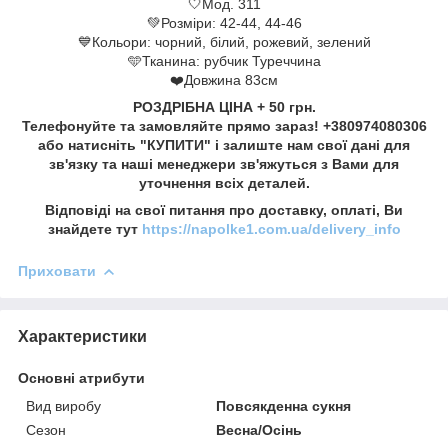
🤍Мод. 311
💚Розміри: 42-44, 44-46
💙Кольори: чорний, білий, рожевий, зелений
🩵Тканина: рубчик Туреччина
❤️Довжина 83см
РОЗДРІБНА ЦІНА + 50 грн.
Телефонуйте та замовляйте прямо зараз! +380974080306
або натисніть "КУПИТИ" і залиште нам свої дані для
зв'язку та наші менеджери зв'яжуться з Вами для
уточнення всіх деталей.
Відповіді на свої питання про доставку, оплаті, Ви
знайдете тут
https://napolke1.com.ua/delivery_info
Приховати
Характеристики
Основні атрибути
Вид виробу
Повсякденна сукня
Сезон
Весна/Осінь