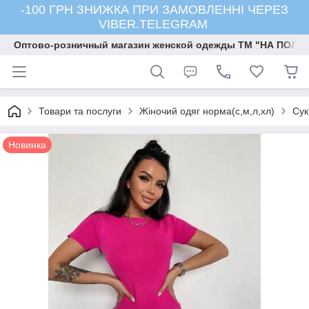
-100 ГРН ЗНИЖКА ПРИ ЗАМОВЛЕННІ ЧЕРЕЗ
VIBER.TELEGRAM
Оптово-розничный магазин женской одежды ТМ "НА ПОЛК
Товари та послуги
Жіночий одяг норма(с,м,л,хл)
Сук
Новинка