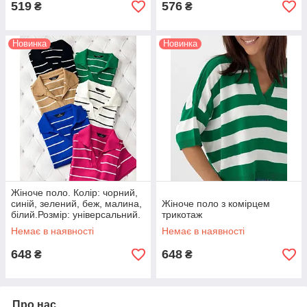
519
576
₴
₴
Новинка
Новинка
Жіноче поло. Колір: чорний,
синій, зелений, беж, малина,
Жіноче поло з комірцем
білий.Розмір: універсальний.
трикотаж
Немає в наявності
Немає в наявності
648
648
₴
₴
Про нас