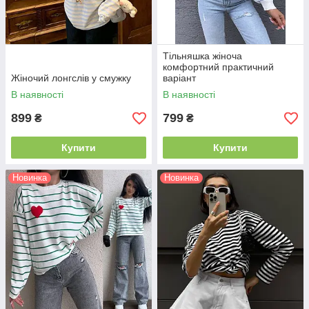
Тільняшка жіноча
комфортний практичний
Жіночий лонгслів у смужку
варіант
В наявності
В наявності
899
799
₴
₴
Купити
Купити
Новинка
Новинка