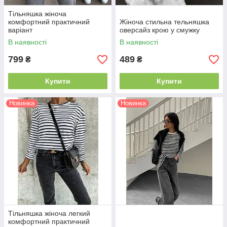
Тільняшка жіноча
комфортний практичний
Жіноча стильна тельняшка
варіант
оверсайз крою у смужку
В наявності
В наявності
799
489
₴
₴
Купити
Купити
Новинка
Новинка
Тільняшка жіноча легкий
комфортний практичний