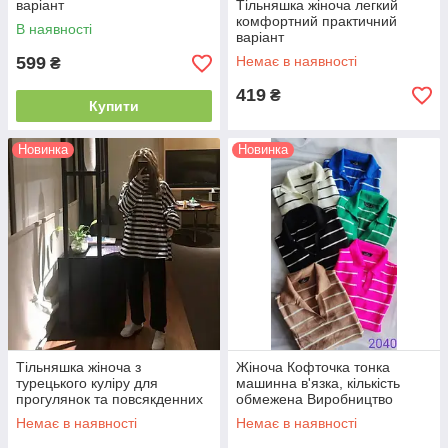
варіант
Тільняшка жіноча легкий
комфортний практичний
В наявності
варіант
599
Немає в наявності
₴
419
₴
Купити
Новинка
Новинка
Тільняшка жіноча з
Жіноча Кофточка тонка
турецького куліру для
машинна в'язка, кількість
прогулянок та повсякденних
обмежена Виробництво
образів, комфортна та
Туреччина Розмір стандарт.
Немає в наявності
Немає в наявності
стильна