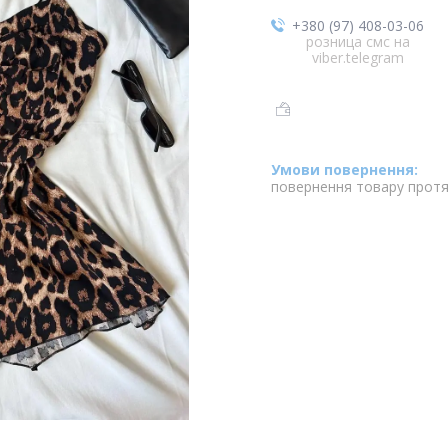
+380 (97) 408-03-06
розница смс на
viber.telegram
повернення товару протя