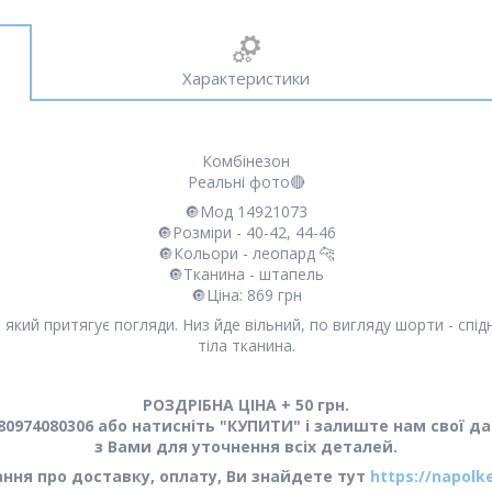
Характеристики
Комбінезон
Реальні фото🔴
🔘Мод 14921073
🔘Розміри - 40-42, 44-46
🔘Кольори - леопард 🐆
🔘Тканина - штапель
🔘Ціна: 869 грн
 який притягує погляди. Низ йде вільний, по вигляду шорти - спід
тіла тканина.
РОЗДРІБНА ЦІНА + 50 грн.
0974080306 або натисніть "КУПИТИ" і залиште нам свої да
з Вами для уточнення всіх деталей.
тання про доставку, оплату, Ви знайдете тут
https://napolk