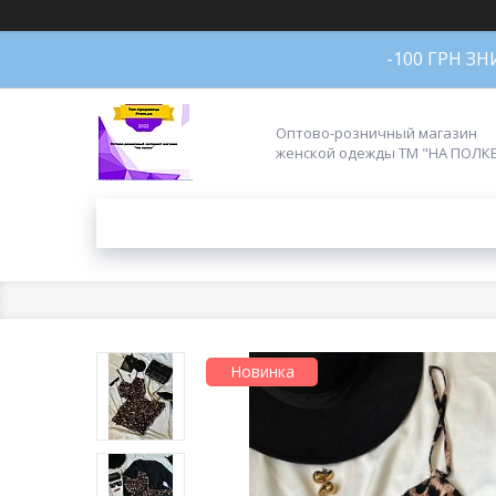
-100 ГРН З
Оптово-розничный магазин
женской одежды ТМ "НА ПОЛК
Новинка