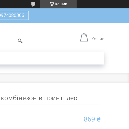
Кошик
0974080306
Кошик
комбінезон в принті лео
869 ₴