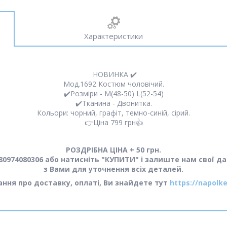
Характеристики
НОВИНКА ✔️
Мод.1692 Костюм чоловічий.
✔️Розміри - M(48-50) L(52-54)
✔️Тканина - Двонитка.
Кольори: чорний, графіт, темно-синій, сірий.
👉Ціна 799 грн👍
РОЗДРІБНА ЦІНА + 50 грн.
0974080306 або натисніть "КУПИТИ" і залиште нам свої да
з Вами для уточнення всіх деталей.
тання про доставку, оплаті, Ви знайдете тут
https://napolke