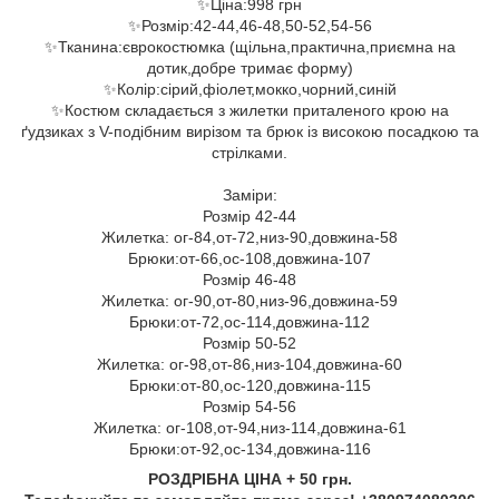
✨Ціна:998 грн
✨Розмір:42-44,46-48,50-52,54-56
✨Тканина:єврокостюмка (щільна,практична,приємна на
дотик,добре тримає форму)
✨Колір:сірий,фіолет,мокко,чорний,синій
✨Костюм складається з жилетки приталеного крою на
ґудзиках з V-подібним вирізом та брюк із високою посадкою та
стрілками.
Заміри:
Розмір 42-44
Жилетка: ог-84,от-72,низ-90,довжина-58
Брюки:от-66,ос-108,довжина-107
Розмір 46-48
Жилетка: ог-90,от-80,низ-96,довжина-59
Брюки:от-72,ос-114,довжина-112
Розмір 50-52
Жилетка: ог-98,от-86,низ-104,довжина-60
Брюки:от-80,ос-120,довжина-115
Розмір 54-56
Жилетка: ог-108,от-94,низ-114,довжина-61
Брюки:от-92,ос-134,довжина-116
РОЗДРІБНА ЦІНА + 50 грн.