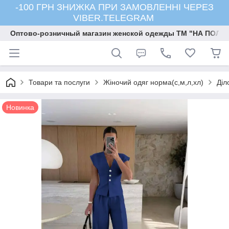
-100 ГРН ЗНИЖКА ПРИ ЗАМОВЛЕННІ ЧЕРЕЗ
VIBER.TELEGRAM
Оптово-розничный магазин женской одежды ТМ "НА ПОЛК
Товари та послуги
Жіночий одяг норма(с,м,л,хл)
Діл
Новинка