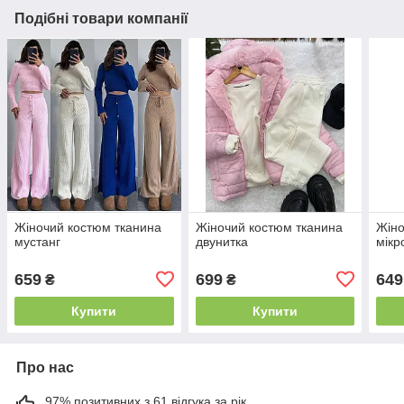
Подібні товари компанії
Жіночий костюм тканина
Жіночий костюм тканина
Жіно
мустанг
двунитка
мікр
659
699
649
₴
₴
Купити
Купити
Про нас
97% позитивних з 61 відгука за рік