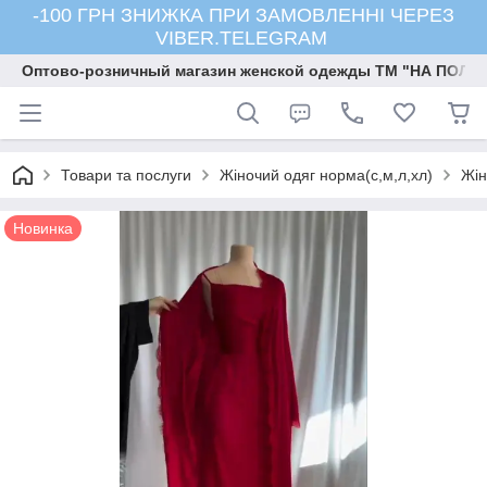
-100 ГРН ЗНИЖКА ПРИ ЗАМОВЛЕННІ ЧЕРЕЗ
VIBER.TELEGRAM
Оптово-розничный магазин женской одежды ТМ "НА ПОЛК
Товари та послуги
Жіночий одяг норма(с,м,л,хл)
Жін
Новинка