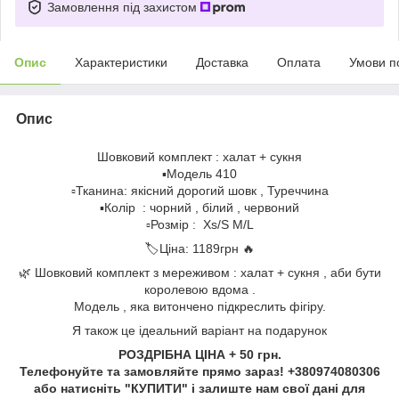
Замовлення під захистом
Опис
Характеристики
Доставка
Оплата
Умови п
Опис
Шовковий комплект : халат + сукня
▪️Модель 410
▫️Тканина: якісний дорогий шовк , Туреччина
▪️Колір : чорний , білий , червоний
▫️Розмір : Xs/S M/L
🏷Ціна: 1189грн 🔥
🌿 Шовковий комплект з мереживом : халат + сукня , аби бути
королевою вдома .
Модель , яка витончено підкреслить фігіру.
Я також це ідеальний варіант на подарунок
РОЗДРІБНА ЦІНА + 50 грн.
Телефонуйте та замовляйте прямо зараз! +380974080306
або натисніть "КУПИТИ" і залиште нам свої дані для