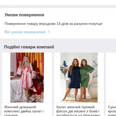
Умови повернення
Повернення товару впродовж 14 днів за рахунок покупця
Всі умови повернення
Подібні товари компанії
Жіночий домашній
Халат жіночий прямий
Сукн
комплект двійка халат і
фасон,дві кишені з боків і
крою
сорочка
застібається на блискавку
комп