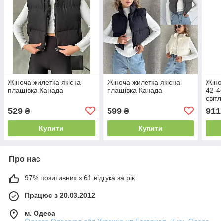
Жіноча жилетка якісна
Жіноча жилетка якісна
Жіно
плащівка Канада
плащівка Канада
42-4
світ
Ткан
529
599
911
₴
₴
Купити
Купити
Про нас
97% позитивних з 61 відгука за рік
Працює з 20.03.2012
м. Одеса
Одесса,Одесская обл,Украина ул.Базарная- 7 км, Одеса,