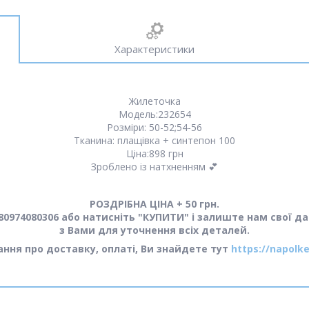
Характеристики
Жилеточка
Модель:232654
Розміри: 50-52;54-56
Тканина: плащівка + синтепон 100
Ціна:898 грн
Зроблено із натхненням 💕
РОЗДРІБНА ЦІНА + 50 грн.
0974080306 або натисніть "КУПИТИ" і залиште нам свої да
з Вами для уточнення всіх деталей.
тання про доставку, оплаті, Ви знайдете тут
https://napolke