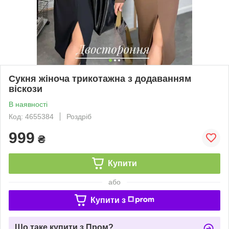
Сукня жіноча трикотажна з додаванням
віскози
В наявності
Код: 4655384
Роздріб
999
₴
Купити
або
Купити з
Що таке купити з Пром?