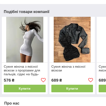
Подібні товари компанії
Сукня жіноча з якісної
Сукня жіноча з якісної
Сукн
віскози з прорізами для
віскози
якіс
пальців, сідає на будь-
який тип фігури за
576
689
689
₴
₴
рахунок еластичності
матеріалу
Купити
Купити
Про нас