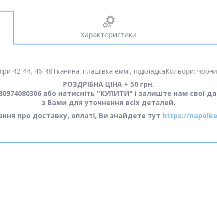
Характеристики
и 42-44, 46-48Тканина: плащівка еммі, підкладкаКольори: чорний
РОЗДРІБНА ЦІНА + 50 грн.
0974080306 або натисніть "КУПИТИ" і залиште нам свої да
з Вами для уточнення всіх деталей.
тання про доставку, оплаті, Ви знайдете тут
https://napolke