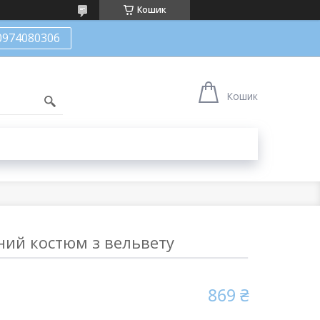
Кошик
0974080306
Кошик
ний костюм з вельвету
869 ₴