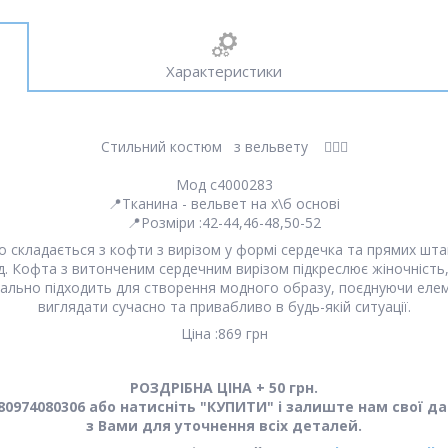
Характеристики
Стильний костюм з вельвету 🧚🏻‍♀️
Мод c4000283
📍Тканина - вельвет на х\б основі
📍Розміри :42-44,46-48,50-52
кладається з кофти з вирізом у формі сердечка та прямих штан
д. Кофта з витонченим сердечним вирізом підкреслює жіночність
деально підходить для створення модного образу, поєднуючи еле
виглядати сучасно та привабливо в будь-якій ситуації.
Ціна :869 грн
РОЗДРІБНА ЦІНА + 50 грн.
0974080306 або натисніть "КУПИТИ" і залиште нам свої да
з Вами для уточнення всіх деталей.