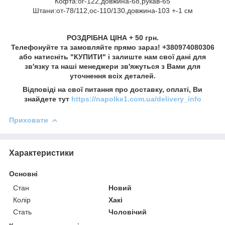
Кофта:ог-122,довжина-68,рукав-65
Штани:от-78/112,ос-110/130,довжина-103 +-1 см
РОЗДРІБНА ЦІНА + 50 грн.
Телефонуйте та замовляйте прямо зараз! +380974080306
або натисніть "КУПИТИ" і залиште нам свої дані для
зв'язку та наші менеджери зв'яжуться з Вами для
уточнення всіх деталей.
Відповіді на свої питання про доставку, оплаті, Ви
знайдете тут
https://napolke1.com.ua/delivery_info
Приховати
Характеристики
Основні
Стан
Новий
Колір
Хакі
Стать
Чоловічий