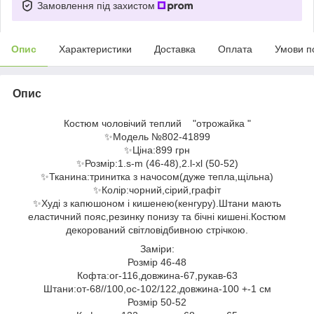
Замовлення під захистом
Опис
Характеристики
Доставка
Оплата
Умови п
Опис
Костюм чоловічий теплий "отрожайка "
✨Модель №802-41899
✨Ціна:899 грн
✨Розмір:1.s-m (46-48),2.l-xl (50-52)
✨Тканина:тринитка з начосом(дуже тепла,щільна)
✨Колір:чорний,сірий,графіт
✨Худі з капюшоном і кишенею(кенгуру).Штани мають
еластичний пояс,резинку понизу та бічні кишені.Костюм
декорований світловідбивною стрічкою.
Заміри:
Розмір 46-48
Кофта:ог-116,довжина-67,рукав-63
Штани:от-68//100,ос-102/122,довжина-100 +-1 см
Розмір 50-52