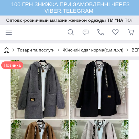
-100 ГРН ЗНИЖКА ПРИ ЗАМОВЛЕННІ ЧЕРЕЗ
VIBER.TELEGRAM
Оптово-розничный магазин женской одежды ТМ "НА ПОЛК
Товари та послуги
Жіночий одяг норма(с,м,л,хл)
ВЕ
Новинка