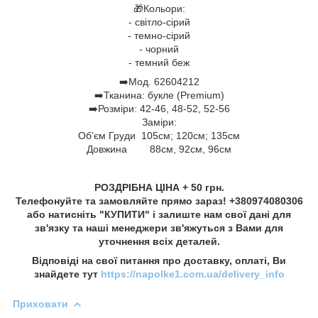
🎁Кольори:
- світло-сірий
- темно-сірий
- чорний
- темний беж
➡️Мод. 62604212
➡️Тканина: букле (Premium)
➡️Розміри: 42-46, 48-52, 52-56
Заміри:
Об’єм Груди 105см; 120см; 135см
Довжина 88см, 92см, 96см
РОЗДРІБНА ЦІНА + 50 грн.
Телефонуйте та замовляйте прямо зараз! +380974080306
або натисніть "КУПИТИ" і залиште нам свої дані для
зв'язку та наші менеджери зв'яжуться з Вами для
уточнення всіх деталей.
Відповіді на свої питання про доставку, оплаті, Ви
знайдете тут
https://napolke1.com.ua/delivery_info
Приховати