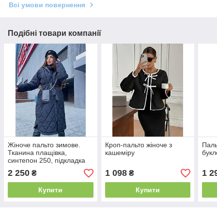
Всі умови повернення
Подібні товари компанії
Жіноче пальто зимове.
Кроп-пальто жіноче з
Паль
Тканина плащівка,
кашеміру
букл
синтепон 250, підкладка
Розмір 42-44, 46-48 Колір
2 250
1 098
1 2
₴
₴
беж, чорний, хакі.
Купити
Купити