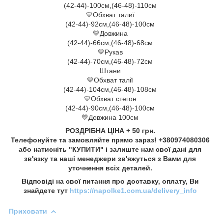
(42-44)-100см,(46-48)-110см
💛Обхват талиї
(42-44)-92см,(46-48)-100см
💛Довжина
(42-44)-66см,(46-48)-68см
💛Рукав
(42-44)-70см,(46-48)-72см
Штани
💛Обхват талії
(42-44)-104см,(46-48)-108см
💛Обхват стегон
(42-44)-90см,(46-48)-100см
💛Довжина 100см
РОЗДРІБНА ЦІНА + 50 грн.
Телефонуйте та замовляйте прямо зараз! +380974080306
або натисніть "КУПИТИ" і залиште нам свої дані для
зв'язку та наші менеджери зв'яжуться з Вами для
уточнення всіх деталей.
Відповіді на свої питання про доставку, оплату, Ви
знайдете тут
https://napolke1.com.ua/delivery_info
Приховати