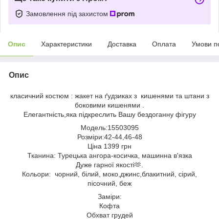
Замовлення під захистом
Опис
Характеристики
Доставка
Оплата
Умови п
Опис
класичний костюм : жакет на ґудзиках з кишенями та штани з
боковими кишенями .
Елегантність,яка підкреслить Вашу бездоганну фігуру
Модель:15503095
Розміри:42-44,46-48
Ціна 1399 грн
Тканина: Турецька ангора-косичка, машинна в'язка
Дуже гарної якості🫶.
Кольори: чорний, білий, моко,джинс,блакитний, сірий,
пісочний, беж
Заміри:
Кофта
Обхват грудей