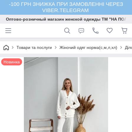
-100 ГРН ЗНИЖКА ПРИ ЗАМОВЛЕННІ ЧЕРЕЗ
VIBER.TELEGRAM
Оптово-розничный магазин женской одежды ТМ "НА ПОЛК
Товари та послуги
Жіночий одяг норма(с,м,л,хл)
Діл
Новинка