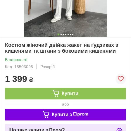
Костюм жіночий двійка жакет на ґудзиках з
кишенями та штани з боковими кишенями
В наявності
Код: 15503095
Роздріб
1 399
₴
Купити
або
Купити з
Що таке купити з Пром?