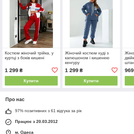
Костюм жіночий трійка, у
Жіночий костюм худі з
Жіно
куртці з боків кишені
капюшоном і кишенею
двій
кенгуру
штан
1 299
1 299
969
₴
₴
Купити
Купити
Про нас
97% позитивних з 61 відгука за рік
Працює з 20.03.2012
м. Одеса