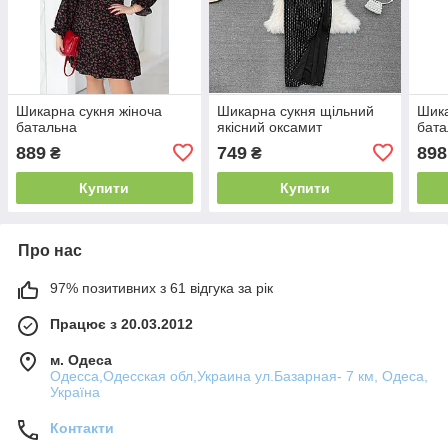
Шикарна сукня жіноча
Шикарна сукня щільний
Шика
батальна
якісний оксамит
бата
889
749
898
₴
₴
Купити
Купити
Про нас
97% позитивних з 61 відгука за рік
Працює з 20.03.2012
м. Одеса
Одесса,Одесская обл,Украина ул.Базарная- 7 км, Одеса,
Україна
Контакти