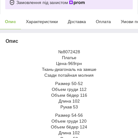
Замовлення під захистом
Опис
Характеристики
Доставка
Оплата
Умови п
Опис
№8072428
Платье
Цена-969грн
Ткань-диагональ на замше
Сзади потайная молния
Размер 50-52
Объем груди 112
Объем бёдер 116
Длина 102
Рукав 53
Размер 54-56
Объем груди 120
Объем бёдер 124
Длина 102