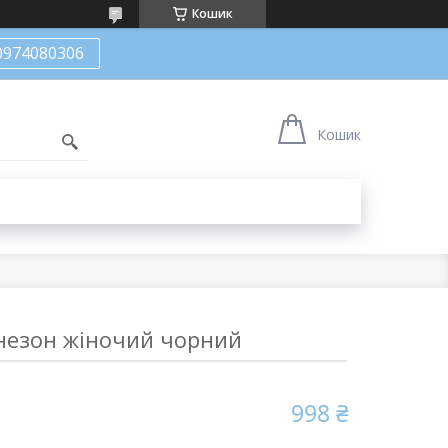
Кошик
0974080306
Кошик
незон жіночий чорний
998 ₴