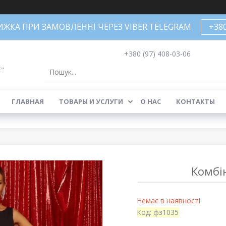
НИЖКА ПРИ ЗАМОВЛЕННІ ЧЕРЕЗ VIBER.TELEGRAM
+38
+380 (97) 408-03-06
Е"
ГЛАВНАЯ
ТОВАРЫ И УСЛУГИ
О НАС
КОНТАКТЫ
Комбі
Немає в наявності
Код:
фз1035