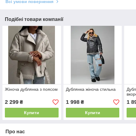
Всі умови повернення
Подібні товари компанії
Жіноча дублянка з поясом
Дублянка жіноча стильна
Дубл
вкор
2 299
1 998
1 8
₴
₴
Купити
Купити
Про нас