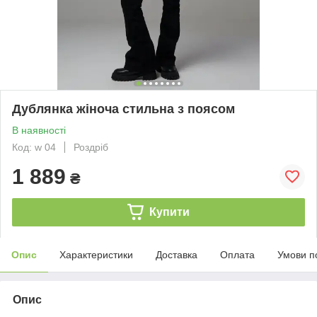
Дублянка жіноча стильна з поясом
В наявності
Код: w 04
Роздріб
1 889
₴
Купити
Опис
Характеристики
Доставка
Оплата
Умови п
Опис