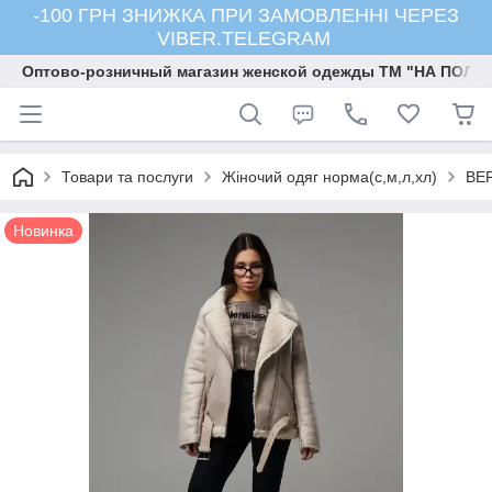
-100 ГРН ЗНИЖКА ПРИ ЗАМОВЛЕННІ ЧЕРЕЗ
VIBER.TELEGRAM
Оптово-розничный магазин женской одежды ТМ "НА ПОЛК
Товари та послуги
Жіночий одяг норма(с,м,л,хл)
ВЕ
Новинка