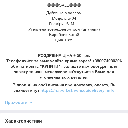
🔴🔴🔴SALE🔴🔴🔴
Дублянка з поясом
Модель w 04
Розміри: S, M, L
Утеплена всередині хутром (штучний)
Виробник Китай
Ціна 1889
РОЗДРІБНА ЦІНА + 50 грн.
Телефонуйте та замовляйте прямо зараз! +380974080306
або натисніть "КУПИТИ" і залиште нам свої дані для
зв'язку та наші менеджери зв'яжуться з Вами для
уточнення всіх деталей.
Відповіді на свої питання про доставку, оплату, Ви
знайдете тут
https://napolke1.com.ua/delivery_info
Приховати
Характеристики