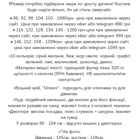
❗️Розмір потрібно підбирати лише по зросту дитини! Костюм
буде сидіти вільно, бо це стиль оверсайз.
🔸86, 92, 98, 104, 110 - 1080грн- ціна при замовленні через
сайт, Ціна при замовленні через viber або telegram 880 грн
🔹116, 122, 128, 134, 140 - 1200 грн-ціна при замовленні
через сайт, при замовленні через viber або telegram 999 грн
🔸146, 152, 158 - 1299грн- ціна при замовленні через сайт,
ціна при замовленні через viber або telegram 1099 грн
▫️10 кольорів: сірий меланж, беж, мор.хвиля, чорний, графіт,
зелений, хакі, малиновий, шоколад, джинс.
▫️Матеріал вищої якості: турецький футер піньє 320-ої
щільності з начісом (95% бавовни). НЕ кашлатиться/не
скатується!
▫️Вільний крій, "Unisex" - підходить для хлопчика та для
дівчинки.
▫️Худі: подвійний капюшон, дві кнопки для його фіксації,
манжети рукавів на гумці, манжет пояса з основної тканини.
▫️Джоггери: висока посадка, пояс з гумкою + шнурок, манжет
на гумці.
У розмірах 86 - 104 см - відсутні кишені у джоггерах.
📏На фото:
Дівчинка - 125см, костюм - 128см.