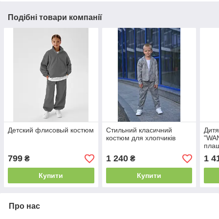
Подібні товари компанії
Детский флисовый костюм
Стильний класичний
Дитя
костюм для хлопчиків
"WAN
плащ
нап
799
1 240
1 4
₴
₴
150.
Купити
Купити
Про нас