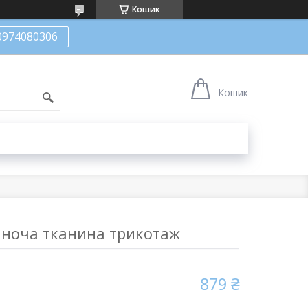
Кошик
0974080306
Кошик
іноча тканина трикотаж
879 ₴