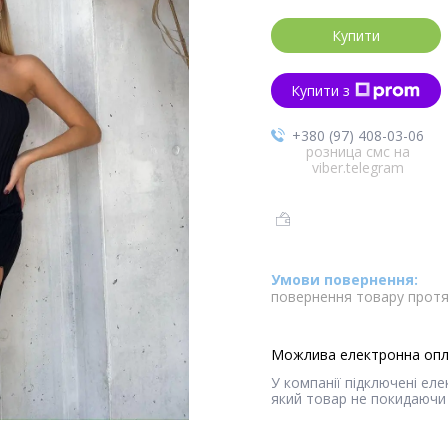
Купити
Купити з
+380 (97) 408-03-06
розница смс на
viber.telegram
повернення товару протя
У компанії підключені ел
який товар не покидаючи 