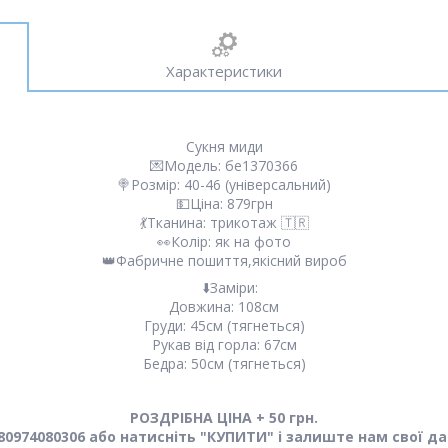
Характеристики
Сукня миди
💌Модель: бе1370366
🍭Розмір: 40-46 (універсальний)
💵Ціна: 879грн
💃Тканина: трикотаж 🇹🇷
👀Колір: як на фото
👑Фабричне пошиття,якісний вироб
⬇️Заміри:
Довжина: 108см
Груди: 45см (тягнеться)
Рукав від горла: 67см
Бедра: 50см (тягнеться)
РОЗДРІБНА ЦІНА + 50 грн.
0974080306 або натисніть "КУПИТИ" і залиште нам свої да