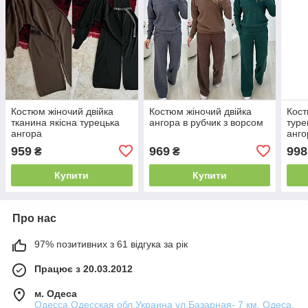
Костюм жіночий двійка
Костюм жіночий двійка
Кост
тканина якісна турецька
ангора в рубчик з ворсом
туре
ангора
анго
959
969
998
₴
₴
Купити
Купити
Про нас
97% позитивних з 61 відгука за рік
Працює з 20.03.2012
м. Одеса
Одесса,Одесская обл,Украина ул.Базарная- 7 км, Одеса,