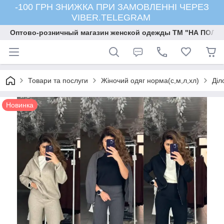
-100 ГРН ЗНИЖКА ПРИ ЗАМОВЛЕННІ ЧЕРЕЗ
VIBER.TELEGRAM
Оптово-розничный магазин женской одежды ТМ "НА ПОЛК
Товари та послуги
Жіночий одяг норма(с,м,л,хл)
Діл
Новинка