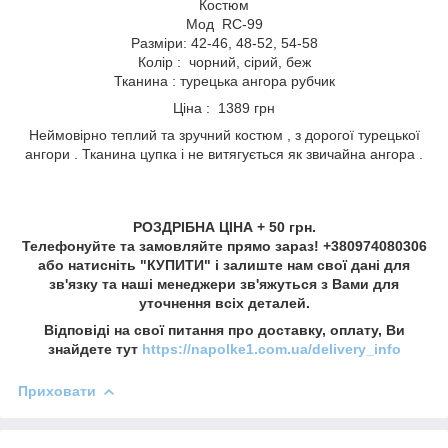
Костюм
Мод RC-99
Разміри: 42-46, 48-52, 54-58
Колір : чорний, сірий, беж
Тканина : турецька ангора рубчик
Ціна : 1389 грн
Неймовірно теплий та зручний костюм , з дорогої турецької
ангори . Тканина цупка і не витягується як звичайна ангора .
РОЗДРІБНА ЦІНА + 50 грн.
Телефонуйте та замовляйте прямо зараз! +380974080306
або натисніть "КУПИТИ" і залиште нам свої дані для
зв'язку та наші менеджери зв'яжуться з Вами для
уточнення всіх деталей.
Відповіді на свої питання про доставку, оплату, Ви
знайдете тут
https://napolke1.com.ua/delivery_info
Приховати