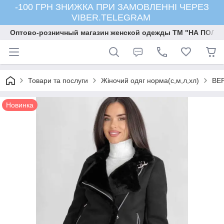
-100 ГРН ЗНИЖКА ПРИ ЗАМОВЛЕННІ ЧЕРЕЗ
VIBER.TELEGRAM
Оптово-розничный магазин женской одежды ТМ "НА ПОЛК
Товари та послуги
Жіночий одяг норма(с,м,л,хл)
ВЕ
Новинка