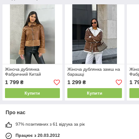
Жіноча дублянка
Жіноча дублянка замш на
Жіно
Фабричний Китай
барашці
Фаб
1 799
1 299
1 7
₴
₴
Купити
Купити
Про нас
97% позитивних з 61 відгука за рік
Працює з 20.03.2012