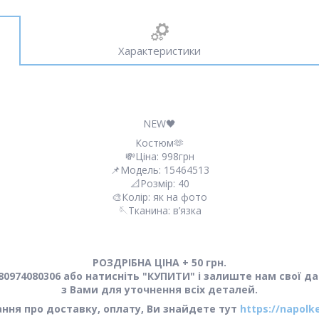
Характеристики
NEW🖤
Костюм🫶
💸Ціна: 998грн
📌Модель: 15464513
📐Розмір: 40
🎨Колір: як на фото
🪡Тканина: в’язка
РОЗДРІБНА ЦІНА + 50 грн.
0974080306 або натисніть "КУПИТИ" і залиште нам свої да
з Вами для уточнення всіх деталей.
тання про доставку, оплату, Ви знайдете тут
https://napolk