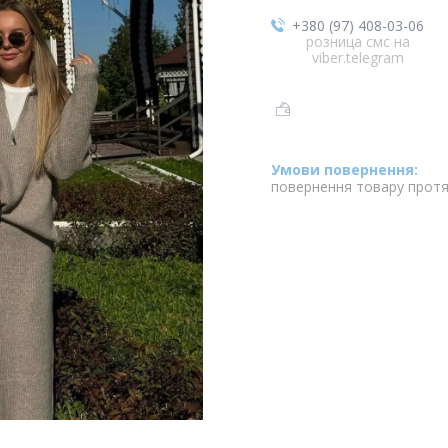
+380 (97) 408-03-06
розница смс на
viber.telegram
повернення товару протя