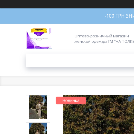
-100 ГРН З
Оптово-розничный магазин
женской одежды ТМ "НА ПОЛК
Новинка