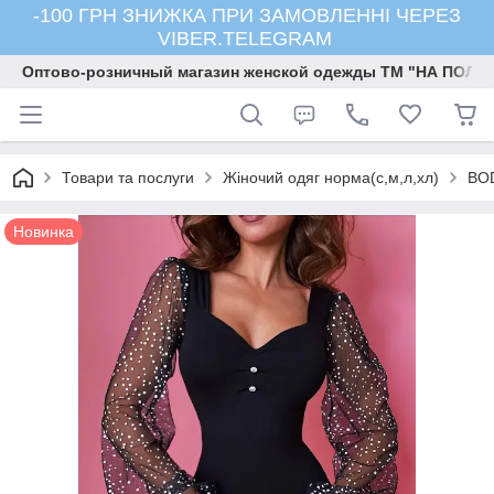
-100 ГРН ЗНИЖКА ПРИ ЗАМОВЛЕННІ ЧЕРЕЗ
VIBER.TELEGRAM
Оптово-розничный магазин женской одежды ТМ "НА ПОЛК
Товари та послуги
Жіночий одяг норма(с,м,л,хл)
BO
Новинка