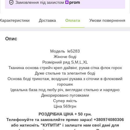
Замовлення під захистом
Характеристики
Доставка
Оплата
Умови повернення
Опис
Модель le5283
Жіноче боді
Розмірний ряд S,M,L,XL
Тканина основа стрейч креп дайвінг, рукав сітка флок горох
Дуже стильне та элегантне боді
Основа боді трикотаж, воздушні рукава з сіточки в флоковий
горошек
Ідеальна база под любу річ, виглядає стильно и нарядно
Декорировано пуговками
Супер якість
Ціна 569грн
РОЗДРІБНА ЦІНА + 50 грн.
Телефонуйте та замовляйте прямо зараз! +380974080306
або натисніть "КУПИТИ" і залиште нам свої дані для