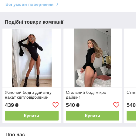
Всі умови повернення
Подібні товари компанії
Жіночий боді з дайвінгу
Стильний боді мікро
Стил
накат світловідбивний
дайвінг
439
540
540
₴
₴
Купити
Купити
Про нас