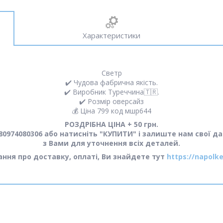
Характеристики
Светр
✔️ Чудова фабрична якість.
✔️ Виробник Туреччина🇹🇷.
✔️ Розмір оверсайз
💰 Ціна 799 код мшр644
РОЗДРІБНА ЦІНА + 50 грн.
0974080306 або натисніть "КУПИТИ" і залиште нам свої да
з Вами для уточнення всіх деталей.
тання про доставку, оплаті, Ви знайдете тут
https://napolke