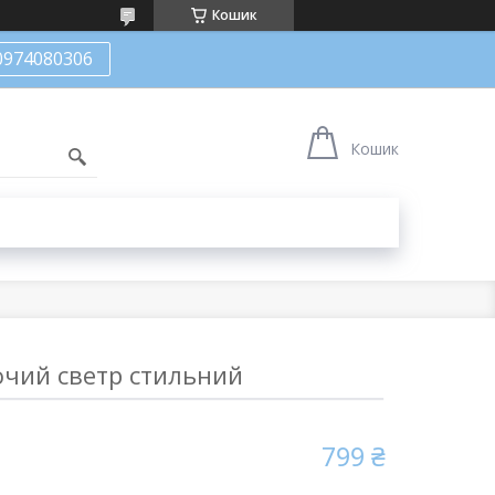
Кошик
0974080306
Кошик
очий светр стильний
799 ₴