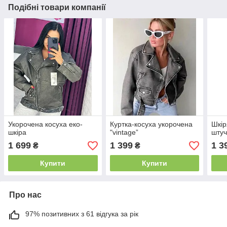
Подібні товари компанії
Укорочена косуха еко-
Куртка-косуха укорочена
Шкір
шкіра
"vintage”
штуч
1 699
1 399
1 3
₴
₴
Купити
Купити
Про нас
97% позитивних з 61 відгука за рік