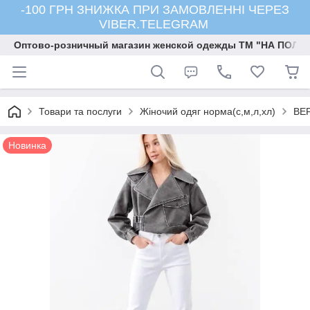
-100 ГРН ЗНИЖКА ПРИ ЗАМОВЛЕННІ ЧЕРЕЗ
VIBER.TELEGRAM
Оптово-розничный магазин женской одежды ТМ "НА ПОЛК
Товари та послуги
Жіночий одяг норма(с,м,л,хл)
ВЕ
Новинка