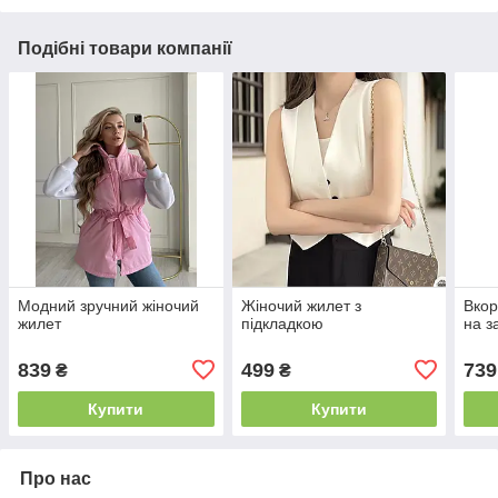
Подібні товари компанії
Модний зручний жіночий
Жіночий жилет з
Вкор
жилет
підкладкою
на з
839
499
739
₴
₴
Купити
Купити
Про нас