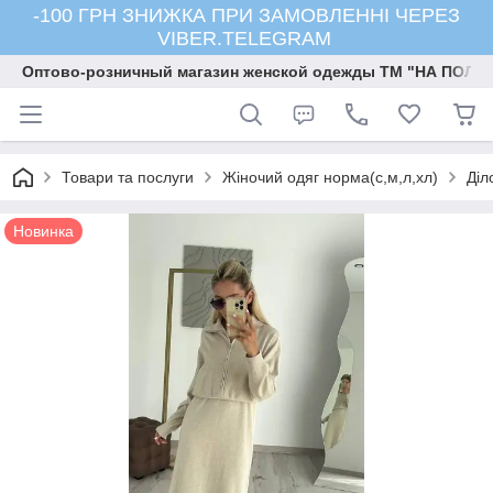
-100 ГРН ЗНИЖКА ПРИ ЗАМОВЛЕННІ ЧЕРЕЗ
VIBER.TELEGRAM
Оптово-розничный магазин женской одежды ТМ "НА ПОЛК
Товари та послуги
Жіночий одяг норма(с,м,л,хл)
Діл
Новинка