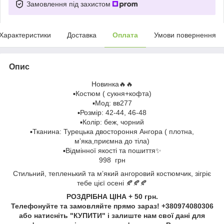
Замовлення під захистом
Характеристики
Доставка
Оплата
Умови повернення
Опис
Новинка🔥🔥
▪️Костюм ( сукня+кофта)
▪️Мод: вв277
▪️Розмір: 42-44, 46-48
▪️Колір: беж, чорний
▪️Тканина: Турецька двостороння Ангора ( плотна,
мʼяка,приємна до тіла)
▪️Відмінної якості та пошиття✨
998 грн
Стильний, тепленький та мʼякий ангоровий костюмчик, зігріє
тебе цієї осені 🍂🍂🍂
РОЗДРІБНА ЦІНА + 50 грн.
Телефонуйте та замовляйте прямо зараз! +380974080306
або натисніть "КУПИТИ" і залиште нам свої дані для