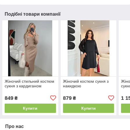
Подібні товари компанії
Жіночий стильний костюм
Жіночий костюм сукня з
Жіно
сукня з кардиганом
накидкою
сукн
849
879
1 1
₴
₴
Купити
Купити
Про нас