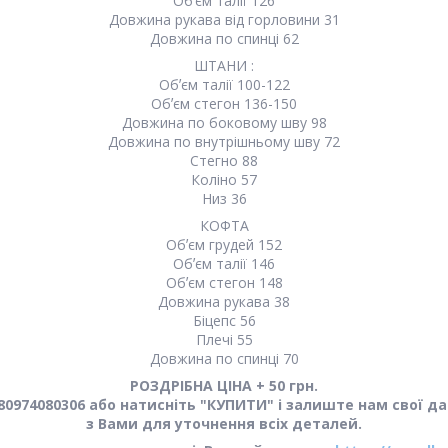
Обʼєм талії 126
Довжина рукава від горловини 31
Довжина по спинці 62
ШТАНИ :
Обʼєм талії 100-122
Обʼєм стегон 136-150
Довжина по боковому шву 98
Довжина по внутрішньому шву 72
Стегно 88
Коліно 57
Низ 36
КОФТА
Обʼєм грудей 152
Обʼєм талії 146
Обʼєм стегон 148
Довжина рукава 38
Біцепс 56
Плечі 55
Довжина по спинці 70
РОЗДРІБНА ЦІНА + 50 грн.
0974080306 або натисніть "КУПИТИ" і залиште нам свої да
з Вами для уточнення всіх деталей.