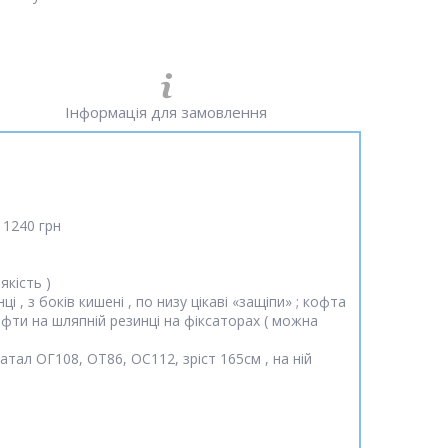
Інформація для замовлення
 1240 грн
якість )
 , з боків кишені , по низу цікаві «защіпи» ; кофта
 кофти на шляпній резинці на фіксаторах ( можна
тал ОГ108, ОТ86, ОС112, зріст 165см , на ній