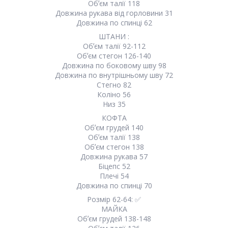
Обʼєм талії 118
Довжина рукава від горловини 31
Довжина по спинці 62
ШТАНИ :
Обʼєм талії 92-112
Обʼєм стегон 126-140
Довжина по боковому шву 98
Довжина по внутрішньому шву 72
Стегно 82
Коліно 56
Низ 35
КОФТА
Обʼєм грудей 140
Обʼєм талії 138
Обʼєм стегон 138
Довжина рукава 57
Біцепс 52
Плечі 54
Довжина по спинці 70
Розмір 62-64: ✅
МАЙКА
Обʼєм грудей 138-148