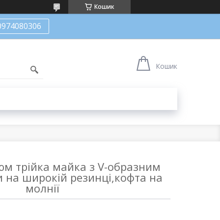
Кошик
0974080306
Кошик
юм трійка майка з V-образним
 на широкій резинці,кофта на
молнії