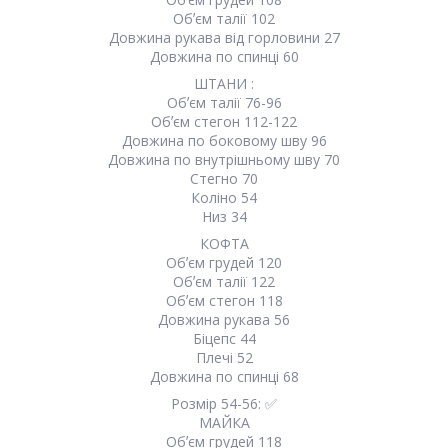
Обʼєм талії 102
Довжина рукава від горловини 27
Довжина по спинці 60
ШТАНИ :
Обʼєм талії 76-96
Обʼєм стегон 112-122
Довжина по боковому шву 96
Довжина по внутрішньому шву 70
Стегно 70
Коліно 54
Низ 34
КОФТА
Обʼєм грудей 120
Обʼєм талії 122
Обʼєм стегон 118
Довжина рукава 56
Біцепс 44
Плечі 52
Довжина по спинці 68
Розмір 54-56: ✅
МАЙКА
Обʼєм грудей 118