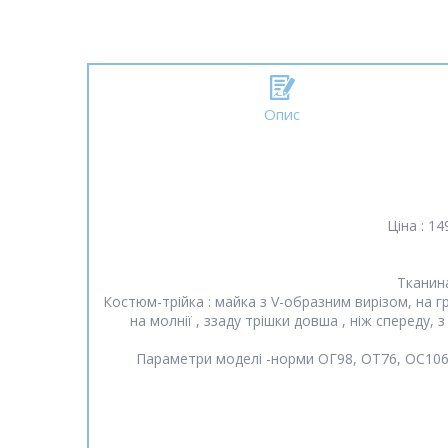
Опис
Ціна : 1
Тканина
Костюм-трійка : майка з V-образним вирізом, на гру
на молнії , ззаду трішки довша , ніж спереду, 
Параметри моделі -норми ОГ98, ОТ76, ОС106, 