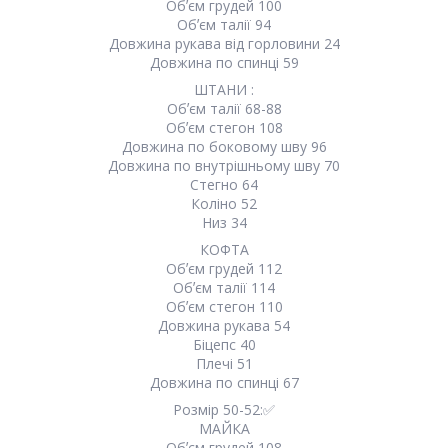
Обʼєм грудей 100
Обʼєм талії 94
Довжина рукава від горловини 24
Довжина по спинці 59
ШТАНИ :
Обʼєм талії 68-88
Обʼєм стегон 108
Довжина по боковому шву 96
Довжина по внутрішньому шву 70
Стегно 64
Коліно 52
Низ 34
КОФТА
Обʼєм грудей 112
Обʼєм талії 114
Обʼєм стегон 110
Довжина рукава 54
Біцепс 40
Плечі 51
Довжина по спинці 67
Розмір 50-52:✅
МАЙКА
Обʼєм грудей 108