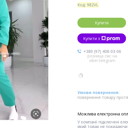
Код:
982VL
Купити
Купити з
+380 (97) 408-03-06
розница смс на
viber.telegram
повернення товару протя
У компанії підключені ел
який товар не покидаючи 