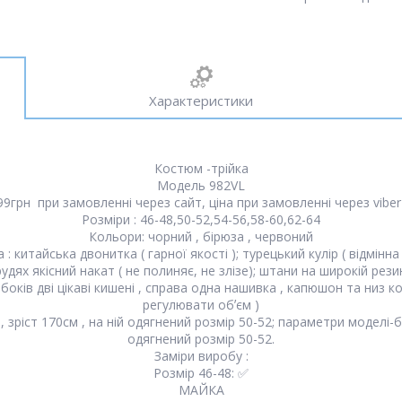
Характеристики
Костюм -трійка
Модель 982VL
499грн при замовленні через сайт, ціна при замовленні через viber
Розміри : 46-48,50-52,54-56,58-60,62-64
Кольори: чорний , бірюза , червоний
 : китайська двонитка ( гарної якості ); турецький кулір ( відмінна 
дях якісний накат ( не полиняє, не злізе); штани на широкій резинці
з боків дві цікаві кишені , справа одна нашивка , капюшон та низ
регулювати обʼєм )
зріст 170см , на ній одягнений розмір 50-52; параметри моделі-ба
одягнений розмір 50-52.
Заміри виробу :
Розмір 46-48: ✅
МАЙКА