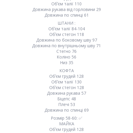
Обʼєм талії 110
Довжина рукава від горловини 29
Довжина по спинці 61
ШТАНИ :
Обʼєм талії 84-104
Обʼєм стегон 118
Довжина по боковому шву 97
Довжина по внутрішньому шву 71
Стегно 76
Коліно 56
Низ 35
КОФТА
Обʼєм грудей 128
Обʼєм талії 130
Обʼєм стегон 128
Довжина рукава 57
Біцепс 48
Плечі 53
Довжина по спинці 69
Розмір 58-60: ✅
МАЙКА
Обʼєм грудей 128