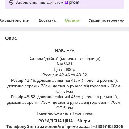
Замовлення під захистом
Характеристики
Доставка
Оплата
Умови повернення
Опис
НОВИНКА
Костюм "двійка" (сорочка та спідниця)
№аб631
Ціна: 899гр
Розміри: 42-46 та 48-52
Розмір 42-46: довжина спідниці 41см ( пояс на резинці ),
довжина сорочки 72см, довжина рукава від горловини 68см,
ОГ-56см
Розмір 48-52: довжина спідниці 43см ( пояс на резинці ),
довжина сорочки 73см, довжина рукава від горловини 70см,
ОГ-61см
Тканина: фланель Туреччина
РОЗДРІБНА ЦІНА + 50 грн.
Телефонуйте та замовляйте прямо зараз! +380974080306