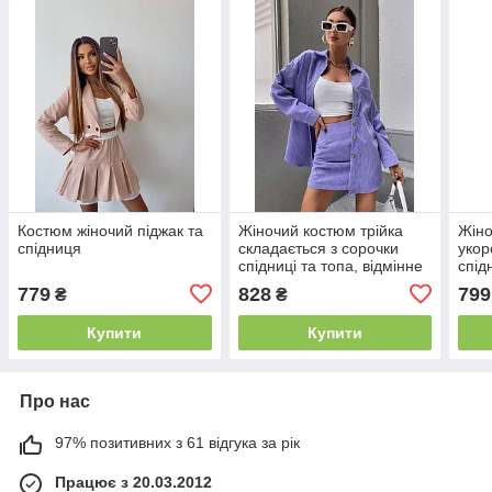
Костюм жіночий піджак та
Жіночий костюм трійка
Жіно
спідниця
складається з сорочки
укор
спідниці та топа, відмінне
спід
пошиття
779
828
799
₴
₴
Купити
Купити
Про нас
97% позитивних з 61 відгука за рік
Працює з 20.03.2012