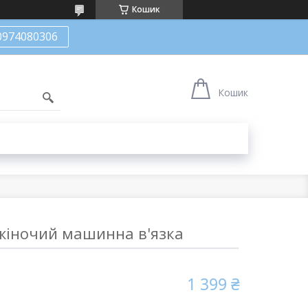
Кошик
0974080306
Кошик
жіночий машинна в'язка
1 399 ₴