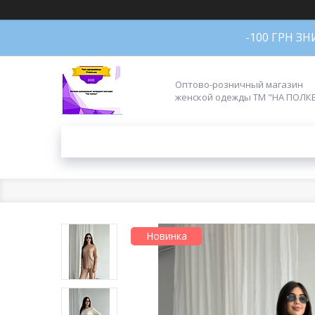
-100 ГРН З
Оптово-розничный магазин
женской одежды ТМ "НА ПОЛК
Новинка