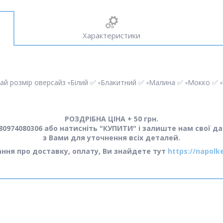
Характеристики
 розмір оверсайз ▫️Білий ✅ ▫️Блакитний ✅ ▫️Малина ✅ ▫️Мокко ✅ ▫
РОЗДРІБНА ЦІНА + 50 грн.
0974080306 або натисніть "КУПИТИ" і залиште нам свої да
з Вами для уточнення всіх деталей.
тання про доставку, оплату, Ви знайдете тут
https://napolk