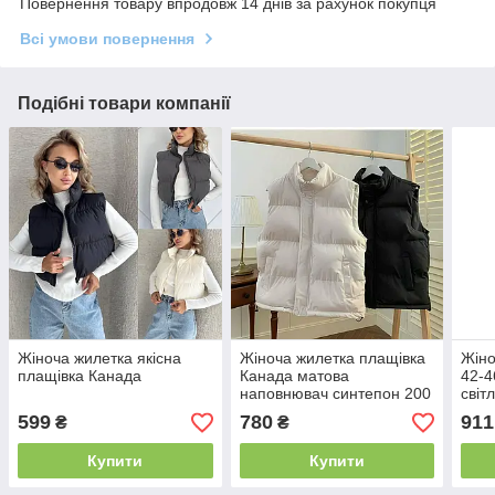
Повернення товару впродовж 14 днів за рахунок покупця
Всі умови повернення
Подібні товари компанії
Жіноча жилетка якісна
Жіноча жилетка плащівка
Жіно
плащівка Канада
Канада матова
42-4
наповнювач синтепон 200
світ
щільне якісне пошиття
Ткан
599
780
911
₴
₴
Купити
Купити