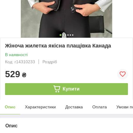
Жіноча жилетка якісна плащівка Канада
В наявності
Код: г14310233
Роздріб
529
₴
Купити
Опис
Характеристики
Доставка
Оплата
Умови п
Опис