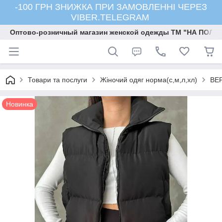
-100 ГРН ЗНИЖКА ПРИ ЗАМОВЛЕННІ ЧЕРЕЗ
VIBER.TELEGRAM
Оптово-розничный магазин женской одежды ТМ "НА ПОЛК
Товари та послуги
Жіночий одяг норма(с,м,л,хл)
ВЕ
Новинка