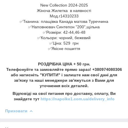
New Сollection 2024-2025
Жіноча Жилетка в наявності
Мод.г14310233
✅Тканина: плащівка Канада матова Туреччина
✅Наповнювач Синтепон "200",щільна
✅Розміри: 42-44,46-48
✅Кольори: чорний, бежевий
✅Ціна: 529 грн
✅Якісне пошиття
РОЗДРІБНА ЦІНА + 50 грн.
Телефонуйте та замовляйте прямо зараз! +380974080306
або натисніть "КУПИТИ" і залиште нам свої дані для
зв'язку та наші менеджери зв'яжуться з Вами для
уточнення всіх деталей.
Відповіді на свої питання про доставку, оплату, Ви
знайдете тут
https://napolke1.com.ua/delivery_info
Приховати