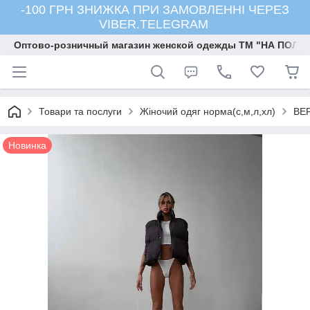
-100 ГРН ЗНИЖКА ПРИ ЗАМОВЛЕННІ ЧЕРЕЗ
VIBER.TELEGRAM
Оптово-розничный магазин женской одежды ТМ "НА ПОЛК
Товари та послуги
Жіночий одяг норма(с,м,л,хл)
ВЕ
Новинка