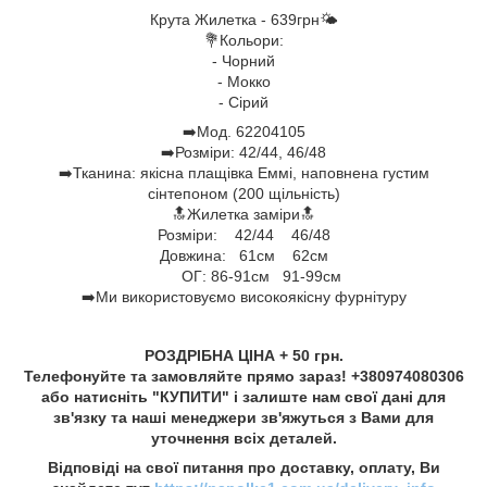
Крута Жилетка - 639грн🌤️
💐Кольори:
- Чорний
- Мокко
- Сірий
➡️Мод. 62204105
➡️Розміри: 42/44, 46/48
➡️Тканина: якісна плащівка Еммі, наповнена густим
сінтепоном (200 щільність)
🔝Жилетка заміри🔝
Розміри: 42/44 46/48
Довжина: 61см 62см
ОГ: 86-91см 91-99см
➡️Ми використовуємо високоякісну фурнітуру
РОЗДРІБНА ЦІНА + 50 грн.
Телефонуйте та замовляйте прямо зараз! +380974080306
або натисніть "КУПИТИ" і залиште нам свої дані для
зв'язку та наші менеджери зв'яжуться з Вами для
уточнення всіх деталей.
Відповіді на свої питання про доставку, оплату, Ви