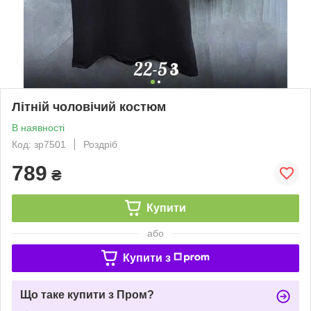
Літній чоловічий костюм
В наявності
Код: зр7501
Роздріб
789
₴
Купити
або
Купити з
Що таке купити з Пром?