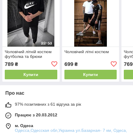
Чоловічий літній костюм
Чоловічий літні костюм
Чоло
футболка та брюки
футб
789
699
769
₴
₴
Купити
Купити
Про нас
97% позитивних з 61 відгука за рік
Працює з 20.03.2012
м. Одеса
Одесса,Одесская обл,Украина ул.Базарная- 7 км, Одеса,