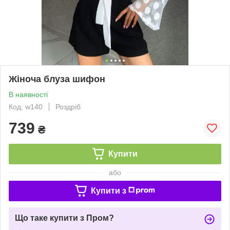
Жіноча блуза шифон
В наявності
Код: w140
Роздріб
739
₴
Купити
або
Купити з
Що таке купити з Пром?