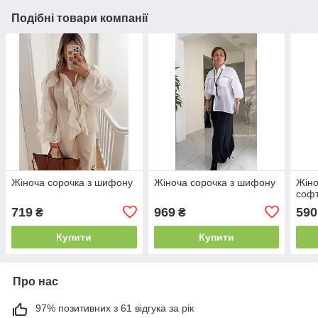
Подібні товари компанії
Жіноча сорочка з шифону
Жіноча сорочка з шифону
Жіно
соф
719
969
590
₴
₴
Купити
Купити
Про нас
97% позитивних з 61 відгука за рік