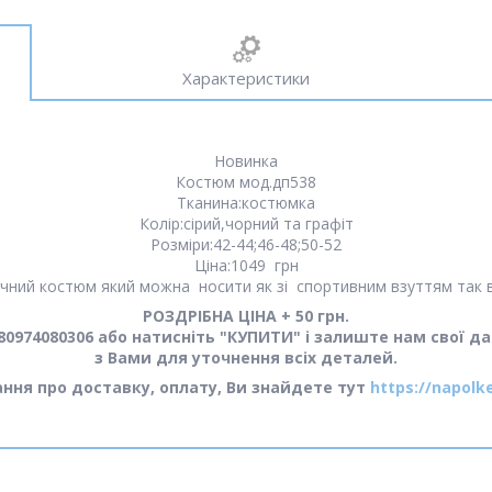
Характеристики
Новинка
Костюм мод.дп538
Тканина:костюмка
Колір:сірий,чорний та графіт
Розміри:42-44;46-48;50-52
Ціна:1049 грн
чний костюм який можна носити як зі спортивним взуттям так в
РОЗДРІБНА ЦІНА + 50 грн.
0974080306 або натисніть "КУПИТИ" і залиште нам свої да
з Вами для уточнення всіх деталей.
тання про доставку, оплату, Ви знайдете тут
https://napolk