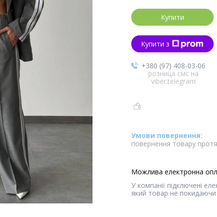
Купити
Купити з
+380 (97) 408-03-06
розница смс на
viber.telegram
повернення товару протя
У компанії підключені ел
який товар не покидаючи 