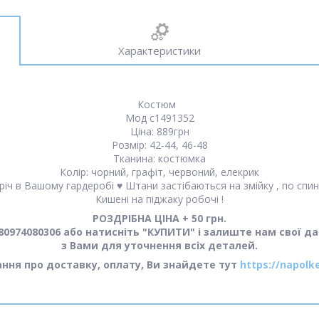
Характеристики
Костюм
Мод с1491352
Ціна: 889грн
Розмір: 42-44, 46-48
Тканина: костюмка
Колір: чорний, графіт, червоний, елекрик
іч в Вашому гардеробі ♥️ Штани застібаються на змійку , по спин
Кишені на піджаку робочі !
РОЗДРІБНА ЦІНА + 50 грн.
0974080306 або натисніть "КУПИТИ" і залиште нам свої да
з Вами для уточнення всіх деталей.
тання про доставку, оплату, Ви знайдете тут
https://napolk