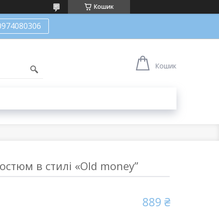
Кошик
0974080306
Кошик
остюм в стилі «Old money”
889 ₴