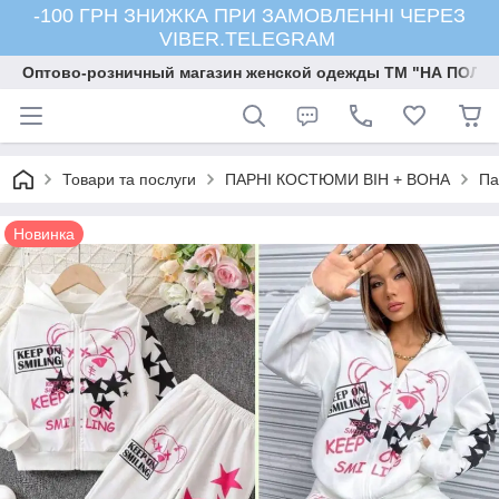
-100 ГРН ЗНИЖКА ПРИ ЗАМОВЛЕННІ ЧЕРЕЗ
VIBER.TELEGRAM
Оптово-розничный магазин женской одежды ТМ "НА ПОЛК
Товари та послуги
ПАРНІ КОСТЮМИ ВІН + ВОНА
Па
Новинка