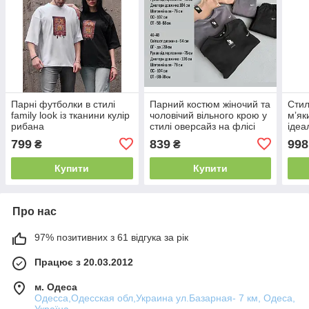
Парні футболки в стилі
Парний костюм жіночий та
Стил
family look із тканини кулір
чоловічий вільного крою у
мʼяк
рибана
стилі оверсайз на флісі
ідеа
соро
799
839
998
₴
₴
Купити
Купити
Про нас
97% позитивних з 61 відгука за рік
Працює з 20.03.2012
м. Одеса
Одесса,Одесская обл,Украина ул.Базарная- 7 км, Одеса,
Україна