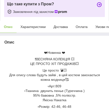
Що таке купити з Пром?
Замовлення під захистом
Опис
Характеристики
Доставка
Оплата
Умови п
Опис
❤️Новинка ❤️
❗️ВЕСНЯНА КОЛЕКЦІЯ 💥
ЦЕ ПРОСТО ХІТ ПРОДАЖІВ💥
Це просто 💣💥
Для опису слова будуть зайві , в цей костюм закохається
кожна модниця🥰
▫️Арт:809
▫️Тканина :двунить пенье (Туреччина )
95% бавовна ,5% полієстр.
Якісна Накатка
▫️Розмір: 42-46, 46-48