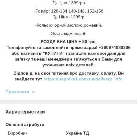
🏷️ Ціна-1399грн
▫️Розмір: 128-134,140-146, 152-158
🏷️ Ціна -1299гр
▫️Кольор:чорний,молоко,рожевий.
Якість відмінна 🔥
РОЗДРІБНА ЦІНА + 50 грн.
Телефонуйте та замовляйте прямо зараз! +380974080306
або натисніть "КУПИТИ" і залиште нам свої дані для
зв'язку та наші менеджери зв'яжуться з Вами для
уточнення всіх деталей.
Відповіді на свої питання про доставку, оплату, Ви
знайдете тут
https://napolke1.com.ua/delivery_info
Приховати
Характеристики
Основні атрибути
Виробник
Україна ТД