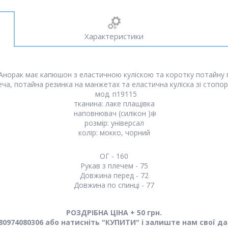
Характеристики
норак має капюшон з еластичною куліскою та коротку потайну п
еча, потайна резинка на манжетах та еластична куліска зі стопо
мод. п19115
тканина: лаке плащівка
наповнювач (силікон )❄️
розмір: універсал
колір: мокко, чорний
ОГ - 160
Рукав з плечем - 75
Довжина перед - 72
Довжина по спинці - 77
РОЗДРІБНА ЦІНА + 50 грн.
0974080306 або натисніть "КУПИТИ" і залиште нам свої да