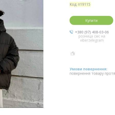
Код:
п19115
Купити
+380 (97) 408-03-06
розница смс на
viber.telegram
повернення товару протя