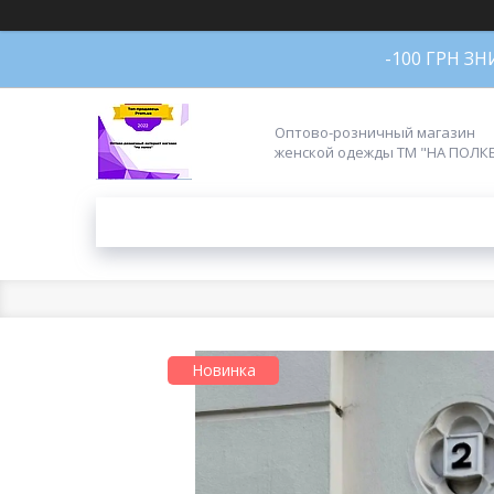
-100 ГРН З
Оптово-розничный магазин
женской одежды ТМ "НА ПОЛК
Новинка