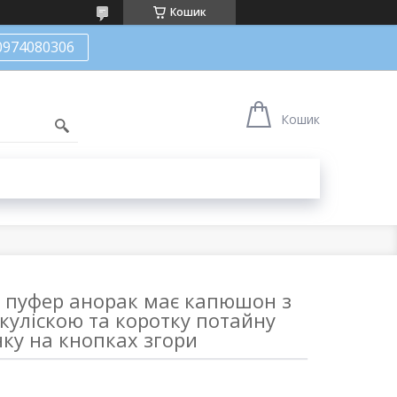
Кошик
0974080306
Кошик
а пуфер анорак має капюшон з
куліскою та коротку потайну
ку на кнопках згори