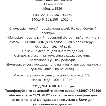
➕Family look
Мод. tv1536
116/122, 128/134 - 950 грн
140/146, 152/158 - 1020 грн
▫️6 кольорів: чорний, графіт, малиновий, бірюза, бежевий,
електрик.
▫️Матеріал: преміальний турецький футер піньйе тринить з
начісом, 320г щільність (80% бавовни, 20% поліестеру).
Оversize - вільний крій.
Unisex - підходить для нього та для неї.
▫️Світшот: манжети та горловина з кашкорсе, кишені
розташовані у швах рельєфів.
▫️Джоггери: висока посадка, пояс на гумці + шнурок, манжет з
гумкою, кишені на блискавці.
Маємо таку саму модель для дорослих- мод.7723.
Шапка - мод. 1001 - 199 грн.
РОЗДРІБНА ЦІНА + 50 грн.
Телефонуйте та замовляйте прямо зараз! +380974080306
або натисніть "КУПИТИ" і залиште нам свої дані для
зв'язку та наші менеджери зв'яжуться з Вами для
уточнення всіх деталей.