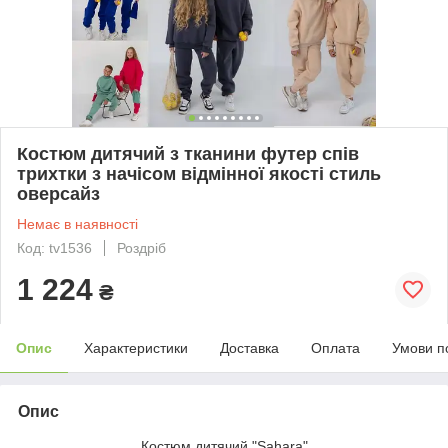
Костюм дитячий з тканини футер спів
трихтки з начісом відмінної якості стиль
оверсайз
Немає в наявності
Код: tv1536
Роздріб
1 224
₴
Опис
Характеристики
Доставка
Оплата
Умови п
Опис
Костюм дитячий "Sahara"