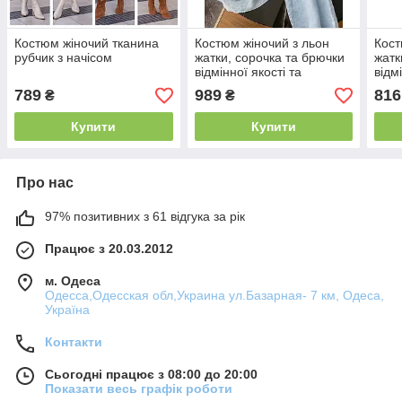
Костюм жіночий тканина
Костюм жіночий з льон
Кост
рубчик з начісом
жатки, сорочка та брючки
жатк
відмінної якості та
відм
пошиття
пош
789
989
816
₴
₴
Купити
Купити
Про нас
97% позитивних з 61 відгука за рік
Працює з 20.03.2012
м. Одеса
Одесса,Одесская обл,Украина ул.Базарная- 7 км, Одеса,
Україна
Контакти
Сьогодні працює з 08:00 до 20:00
Показати весь графік роботи