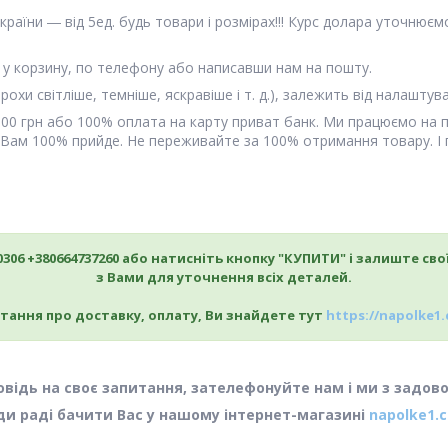
і країни ― від 5ед. будь товари і розмірах!!! Курс долара уточнює
у корзину, по телефону або написавши нам на пошту.
охи світліше, темніше, яскравіше і т. д.), залежить від налашту
00 грн або 100% оплата на карту приват банк. Ми працюємо на пр
ар Вам 100% прийде. Не переживайте за 100% отримання товару. І 
306 +380664737260 або натисніть кнопку "КУПИТИ" і залиште сво
з Вами для уточнення всіх деталей.
питання про доставку, оплату, Ви знайдете тут
https://napolke1.
овідь на своє запитання, зателефонуйте нам і ми з задо
и раді бачити Вас у нашому інтернет-магазині
napolke1.