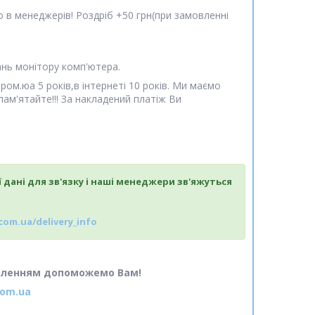
мо в менеджерів! Роздріб +50 грн(при замовленні
вань монітору комп'ютера.
ом.юа 5 років,в інтернеті 10 років. Ми маємо
пам'ятайте!!! За накладений платіж Ви
ї дані для зв'язку і наші менеджери зв'яжуться
com.ua/delivery_info
воленням допоможемо Вам!
com.ua