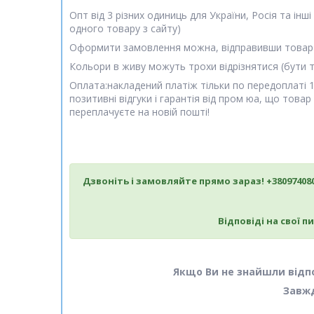
Опт від 3 різних одиниць для України, Росія та інш
одного товару з сайту)
Оформити замовлення можна, відправивши товар 
Кольори в живу можуть трохи відрізнятися (бути тр
Оплата:накладений платіж тільки по передоплаті 1
позитивні відгуки і гарантія від пром юа, що тов
переплачуєте на новій пошті!
Дзвоніть і замовляйте прямо зараз! +380974080
Відповіді на свої 
Якщо Ви не знайшли відп
Завжд