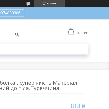
Кошик
0974080306
Кошик
болка , супер якість Матеріал
ний до тіла.Туреччина
818 ₴