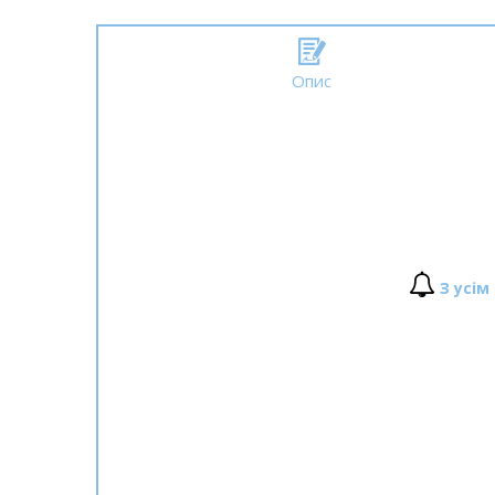
Опис
З усім