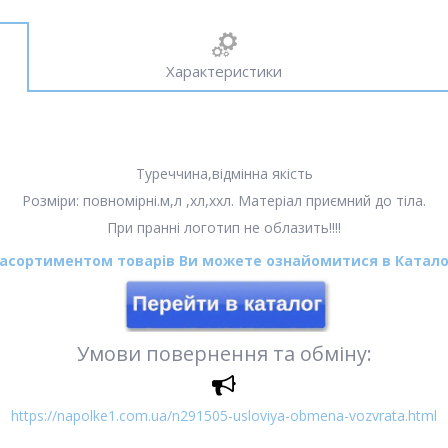
Характеристики
Туреччина,відмінна якість
Розміри: повномірні.м,л ,хл,ххл. Матеріал ️приємний до тіла.
При пранні логотип не облазить!!!!
 асортиментом товарів Ви можете ознайомитися в
Катало
Умови повернення та обміну:
https://napolke1.com.ua/n291505-usloviya-obmena-vozvrata.html