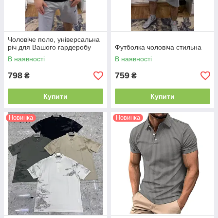
Чоловіче поло, універсальна
річ для Вашого гардеробу
Футболка чоловіча стильна
В наявності
В наявності
798
759
₴
₴
Купити
Купити
Новинка
Новинка