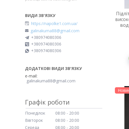
Підлі
високо
https://napolke1.com.ua/
вод
galinakuma88@gmail.com
+380974080306
+380974080306
+380974080306
e-mail
galinakuma88@gmail.com
Нови
Графік роботи
Понеділок
08:00
20:00
Вівторок
08:00
20:00
Середа
08:00
20:00