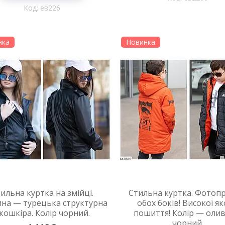
ев226
нка
Новинка
ильна куртка на змійці.
Стильна куртка. Фотопр
на — турецька структурна
обох боків! Високої як
кошкіра. Колір чорний.
пошиття! Колір — олив
чорний.