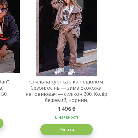
an".
Стильна куртка з капюшоном.
а,
Сезон: осінь — зима Екокожа,
50.
наповнювач — силікон 200. Колір
бежевий, чорний.
1 496 ₴
В наявності
Купити