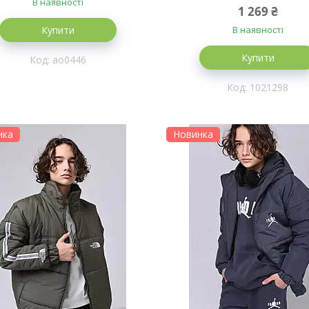
В наявності
1 269 ₴
Купити
В наявності
Купити
ао0446
1021298
нка
Новинка