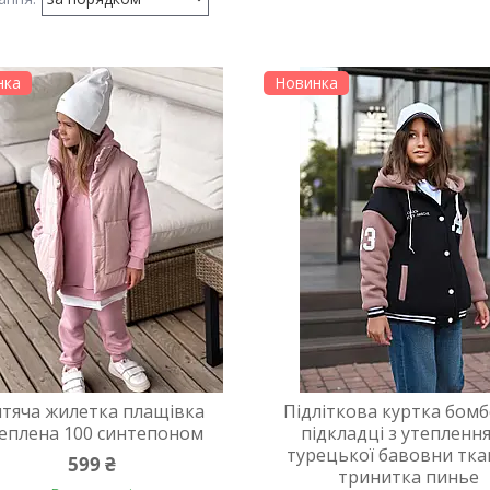
нка
Новинка
тяча жилетка плащівка
Підліткова куртка бомб
еплена 100 синтепоном
підкладці з утепленн
турецької бавовни тк
599 ₴
тринитка пинье