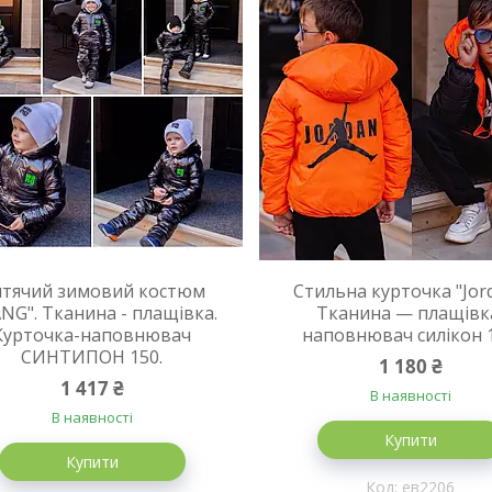
тячий зимовий костюм
Стильна курточка "Jord
NG". Тканина - плащівка.
Тканина — плащівк
Курточка-наповнювач
наповнювач силікон 1
СИНТИПОН 150.
1 180 ₴
1 417 ₴
В наявності
В наявності
Купити
Купити
ев2206