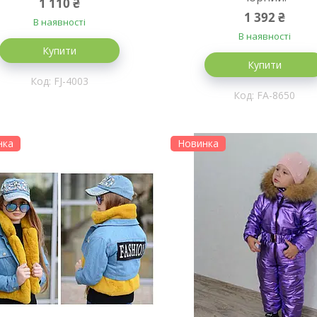
1 110 ₴
1 392 ₴
В наявності
В наявності
Купити
Купити
FJ-4003
FA-8650
нка
Новинка