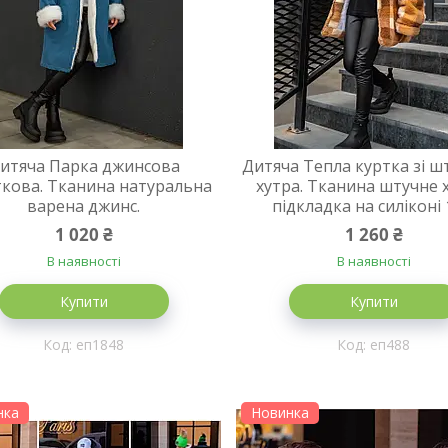
итяча Парка джинсова
Дитяча Тепла куртка зі ш
ткова. Тканина натуральна
хутра. Тканина штучне 
варена джинс.
підкладка на силіконі 
1 020 ₴
1 260 ₴
В наявності
В наявності
Купити
Купити
еп1848
еп488
нка
Новинка