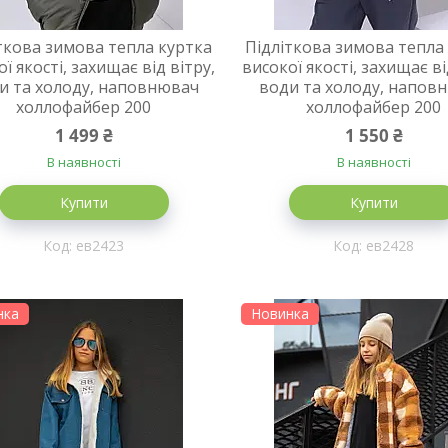
ткова зимова тепла куртка
Підліткова зимова тепла
ї якості, захищає від вітру,
високої якості, захищає ві
и та холоду, наповнювач
води та холоду, напов
холлофайбер 200
холлофайбер 200
1 499 ₴
1 550 ₴
В наявності
В наявності
Купити
Купити
ев2423
ев2428
нка
Новинка