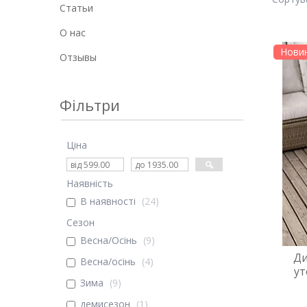
Статьи
О нас
Нови
Отзывы
Фільтри
Ціна
Наявність
В наявності
24
Сезон
Весна/Осінь
9
Ди
Весна/осінь
4
ут
Зима
9
демисезон
1