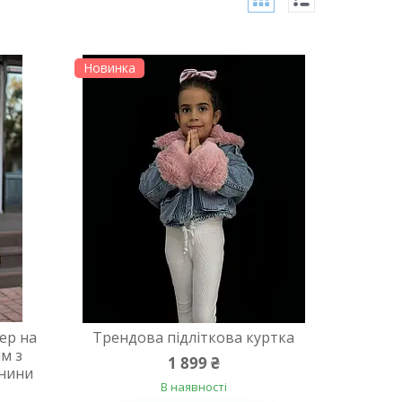
Новинка
ер на
Трендова підліткова куртка
ям з
1 899 ₴
анини
В наявності