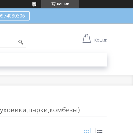
Кошик
0974080306
Кошик
пуховики,парки,комбезы)