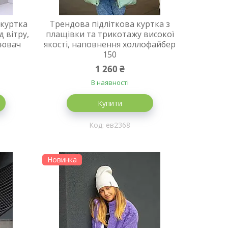
 куртка
Трендова підліткова куртка з
д вітру,
плащівки та трикотажу високої
нювач
якості, наповнення холлофайбер
150
1 260 ₴
В наявності
Купити
ев2368
Новинка