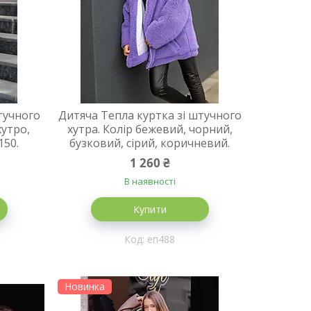
тучного
Дитяча Тепла куртка зі штучного
хутро,
хутра. Колір бежевий, чорний,
150.
бузковий, сірий, коричневий.
1 260 ₴
В наявності
Купити
еп488
Новинка