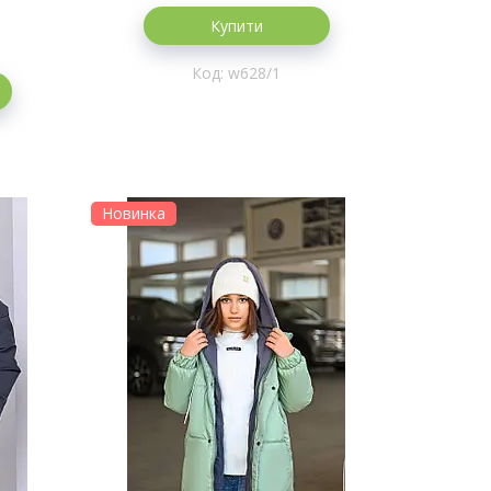
Купити
w628/1
Новинка