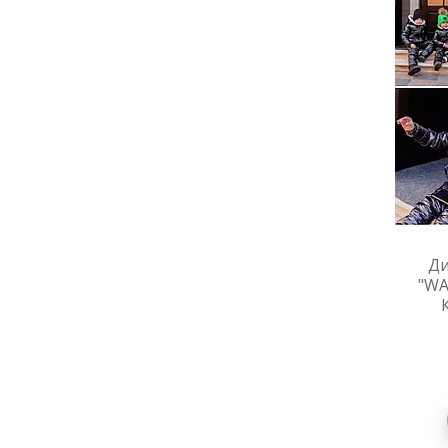
Ди
"WA