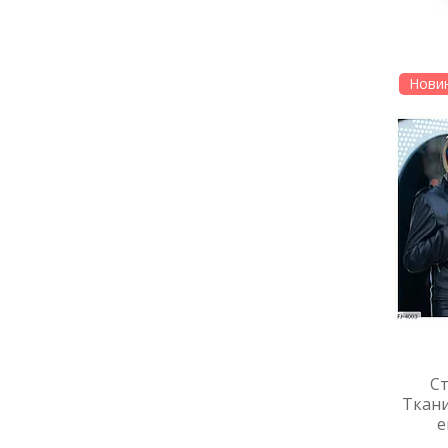
Нови
Ст
Ткани
е