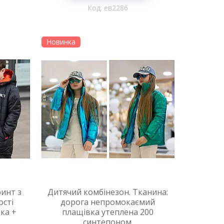
ев2286
Новинка
инт з
Дитячий комбінезон. Тканина:
ості
дорога непромокаємий
ка +
плащівка утеплена 200
синтепоном.